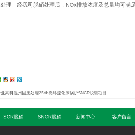
处理。经我司脱硝处理后，NOx排放浓度及总量均可满足
亚高科温州固废处理25t/h循环流化床锅炉SNCR脱硝项目
SCR脱硝
SNCR脱硝
新闻中心
客户留言