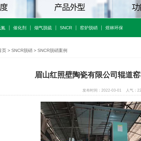
低氮
催化剂
烟气脱硫
SNCR
窑炉脱硝
煜林环保
首页
>
SNCR脱硝
>
SNCR脱硝案例
眉山红照壁陶瓷有限公司辊道窑
发布时间：2022-03-01
人气：
2