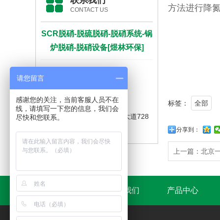
联系我们
方法进行降氮
CONTACT US
SCR脱硝-脱硫脱硝-脱硝系统-锅
炉脱硝-脱硝设备[煜林环保]
联系人：刘先生
请您留言
手 机：+86 13378689957
感谢您的关注，当前客服人员不在
电 话：+86 13378689957
标签：
全部
线，请填写一下您的信息，我们会
地 址：广州市黄埔区开创大道728
尽快和您联系。
分享到：
号4栋221室
上一篇：
北京一
网站首页
关于我们
产品中心