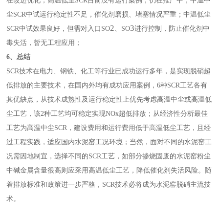
在改进优化；高温低尘SCR目前没有运行案例，仍在推广中；中温中
尘SCR中试运行稳定性不足，催化剂磨损、堵塞情况严重；中温低尘
2
3
SCR中试效果良好，但需对入口SO
、SO
进行控制，防止催化剂中
毒失活，暂无工程应用；
6
、总结
SCR技术在电力、钢铁、化工等行业已成功运行多年，是实现脱硝超
低排放的主要技术，在国内外均有成功应用案例，6种SCR工艺各有
其优缺点，从技术成熟性及运行稳定性上优先考虑高温中尘或高温低
尘工艺，该2种工艺均可稳定实现NOx超低排放；从经济性分析最佳
工艺为高温中尘SCR，建设费用和运行费用低于高温低尘工艺，且经
过工程实践，适应国内水泥窑工况环境；当然，面对不同的水泥窑工
况需因地制宜，选择不同的SCR工艺，如部分掺烧固废的水泥窑粉尘
中碱金属含量很高则应采用高温低尘工艺，降低催化剂失活风险。随
着排放标准和政策进一步严格，SCR技术必将成为水泥窑脱硝主流技
术。