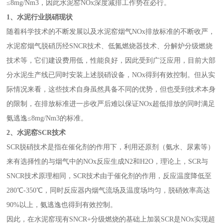
≤8mg/Nm3，因此水泥窑NOx深度减排工作势在必行。
1
、
水泥行业
脱硝
现状
随着科学技术的不断发展以及水泥窑烟气NOx排放标准的不断收严，
水泥窑烟气脱硝历经SNCR技术、低氮燃烧器技术、分解炉分级燃烧
技术等，它们建设费用低，性能良好，因此受到广泛应用，目前大部
分水泥生产线已同时安装上述脱硝设备，NOx得到有效控制。但从实
际情况来看，这些技术自身虽然具备不同的优势，但也受到技术本身
的限制，在排放标准进一步收严后难以保证NOx超低排放的同时满足
氨逃逸≤8mg/Nm3的标准。
2
、水泥窑SCR技术
SCR脱硝技术是指在催化剂的作用下，利用还原剂（氨水、尿素等）
来有选择性的与烟气中的NOx反应生成N2和H2O，理论上，SCR与
SNCR技术原理相同，SCR技术由于催化剂的作用，反应温度降低至
280℃-350℃，同时反应器内烟气流场及温度场均匀，脱硝效率高达
90%以上，氨逃逸也得到有效控制。
因此，在水泥窑现有SNCR+分级燃烧的基础上加装SCR是NOx实现超