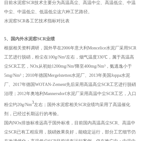
目前水泥窑SCR技术主要分为高温高尘、高温中尘、高温低尘、中温
中尘、中温低尘、低温低尘这六种工艺路径。
水泥窑SCR各工艺技术指标对比表
5
、国内外水泥窑SCR业绩
根据相关资料调研，国外早在2006年意大利Moncelice水泥厂采用SCR
工艺进行脱硝，粉尘在100g/Nm³左右，烟气温度330℃，属于高温高
尘SCR工艺，NOx从初始1200mg/Nm³降至400mg/Nm³，氨逃逸小于
5mg/Nm³；2010年德国Mergelstetten水泥厂、2013年美国Joppa水泥
厂、2017年德国WOTAN-Zement先后采用高温高尘SCR工艺进行脱硝
治理；2012年奥地利Mannersdorf水泥厂采用高温中尘SCR工艺，入口
3
粉尘约20g/Nm
左右；国外水泥窑相关SCR业绩均采用了高温催化
剂，已经过长期运行的考验。
国内NOx排放标准远高于国外标准，目前国内高温高尘SCR、高温中
尘SCR已有工程应用，脱硝效果良好，能稳定运行，部分工艺细节仍