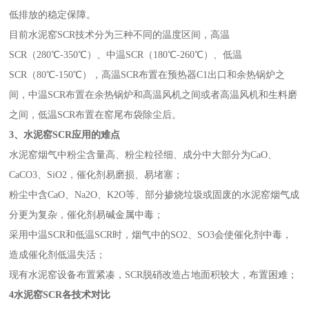
低排放的稳定保障。
目前水泥窑SCR技术分为三种不同的温度区间，高温
SCR（280℃-350℃）、中温SCR（180℃-260℃）、低温
SCR（80℃-150℃），高温SCR布置在预热器C1出口和余热锅炉之
间，中温SCR布置在余热锅炉和高温风机之间或者高温风机和生料磨
之间，低温SCR布置在窑尾布袋除尘后。
3
、水泥窑SCR应用的难点
水泥窑烟气中粉尘含量高、粉尘粒径细、成分中大部分为CaO、
CaCO3、SiO2，催化剂易磨损、易堵塞；
粉尘中含CaO、Na2O、K2O等、部分掺烧垃圾或固废的水泥窑烟气成
分更为复杂，催化剂易碱金属中毒；
采用中温SCR和低温SCR时，烟气中的SO2、SO3会使催化剂中毒，
造成催化剂低温失活；
现有水泥窑设备布置紧凑，SCR脱硝改造占地面积较大，布置困难；
4
水泥窑SCR各技术对比